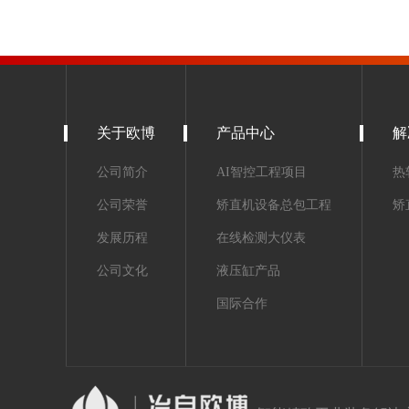
关于欧博
产品中心
解
公司简介
AI智控工程项目
热
公司荣誉
矫直机设备总包工程
矫
发展历程
在线检测大仪表
公司文化
液压缸产品
国际合作