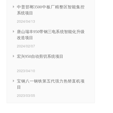
中普邯郸3500中板厂精整区智能集控
系统项目
2024/04/13
唐山瑞丰950带钢三电系统智能化升级
改造项目
2024/02/07
宏兴950自动剪切系统项目
2023/04/10
宝钢八一钢铁第五代强力热矫直机项
目
2023/03/05