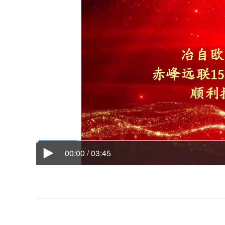
00:00 / 03:45