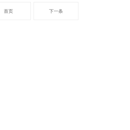
首页
下一条