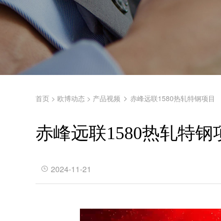
首页
>
欧博动态
>
产品视频
赤峰远联1580热轧特钢项目
赤峰远联1580热轧特钢
2024-11-21