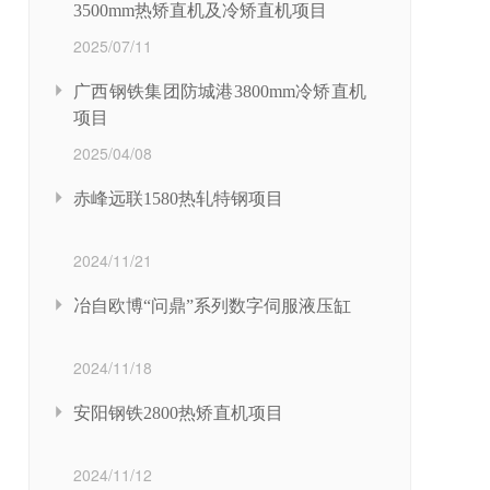
3500mm热矫直机及冷矫直机项目
2025/07/11
广西钢铁集团防城港3800mm冷矫直机
项目
2025/04/08
赤峰远联1580热轧特钢项目
2024/11/21
冶自欧博“问鼎”系列数字伺服液压缸
2024/11/18
安阳钢铁2800热矫直机项目
2024/11/12