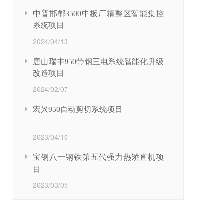
中普邯郸3500中板厂精整区智能集控
系统项目
2024/04/13
唐山瑞丰950带钢三电系统智能化升级
改造项目
2024/02/07
宏兴950自动剪切系统项目
2023/04/10
宝钢八一钢铁第五代强力热矫直机项
目
2023/03/05