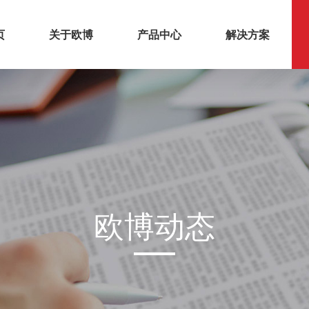
页
关于欧博
产品中心
解决方案
欧博动态