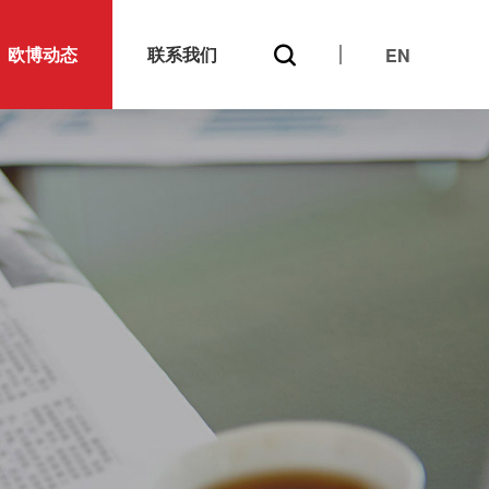
欧博动态
联系我们
EN